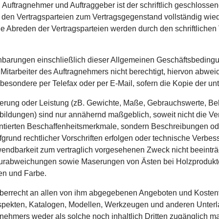
Auftragnehmer und Auftraggeber ist der schriftlich geschlossen
 den Vertragsparteien zum Vertragsgegenstand vollständig wi
e Abreden der Vertragsparteien werden durch den schriftlichen Ve
arungen einschließlich dieser Allgemeinen Geschäftsbedingung
Mitarbeiter des Auftragnehmers nicht berechtigt, hiervon abwe
besondere per Telefax oder per E-Mail, sofern die Kopie der unt
rung oder Leistung (zB. Gewichte, Maße, Gebrauchswerte, Bela
ildungen) sind nur annähernd maßgeblich, soweit nicht die V
ntierten Beschaffenheitsmerkmale, sondern Beschreibungen od
nd rechtlicher Vorschriften erfolgen oder technische Verbess
erwendbarkeit zum vertraglich vorgesehenen Zweck nicht beeintr
urabweichungen sowie Maserungen von Ästen bei Holzprodukten
en und Farbe.
heberrecht an allen von ihm abgegebenen Angeboten und Koste
ekten, Katalogen, Modellen, Werkzeugen und anderen Unterlage
mers weder als solche noch inhaltlich Dritten zugänglich mac