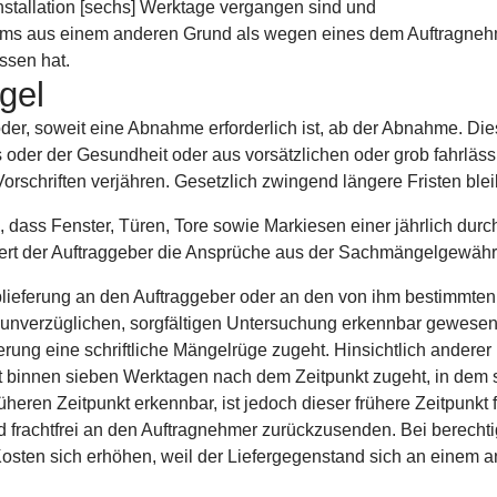
nstallation [sechs] Werktage vergangen sind und
aums aus einem anderen Grund als wegen eines dem Auftragneh
ssen hat.
gel
 oder, soweit eine Abnahme erforderlich ist, ab der Abnahme. Die
 oder der Gesundheit oder aus vorsätzlichen oder grob fahrläss
orschriften verjähren. Gesetzlich zwingend längere Fristen ble
, dass Fenster, Türen, Tore sowie Markiesen einer jährlich dur
rliert der Auftraggeber die Ansprüche aus der Sachmängelgewähr
ieferung an den Auftraggeber oder an den von ihm bestimmten Dr
er unverzüglichen, sorgfältigen Untersuchung erkennbar gewes
rung eine schriftliche Mängelrüge zugeht. Hinsichtlich anderer
binnen sieben Werktagen nach dem Zeitpunkt zugeht, in dem si
heren Zeitpunkt erkennbar, ist jedoch dieser frühere Zeitpunkt
d frachtfrei an den Auftragnehmer zurückzusenden. Bei berecht
e Kosten sich erhöhen, weil der Liefergegenstand sich an eine