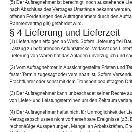
(5) Der Auftragnehmer ist berechtigt, noch ausstehende L
nach Abschluss des Vertrages Umstände bekannt werden, w
offenen Forderungen des Auftragnehmers durch den Auftragg
Rahmenvertrag gilt) gefährdet wird.
§ 4 Lieferung und Lieferzeit
(1) Lieferungen erfolgen ab Werk. Sofern Lieferung frei Ba
Lastzug zu befahrenden Anfuhrstrecke. Verlässt das Liefer
Lieferung von Waren hat das Abladen unverzüglich und s
(2) Vom Auftragnehmer in Aussicht gestellte Fristen und Te
fester Termin zugesagt oder vereinbart ist. Sofern Versend
Frachtführer oder sonst mit dem Transport beauftragten Drit
(3) Der Auftragnehmer kann unbeschadet seiner Rechte aus
von Liefer- und Leistungsterminen um den Zeitraum verlan
(4) Der Auftragnehmer haftet nicht für Unmöglichkeit der L
Vertragsabschlusses nicht vorhersehbare Ereignisse (zB. Be
rechtmäßige Aussperrungen, Mangel an Arbeitskräften, En