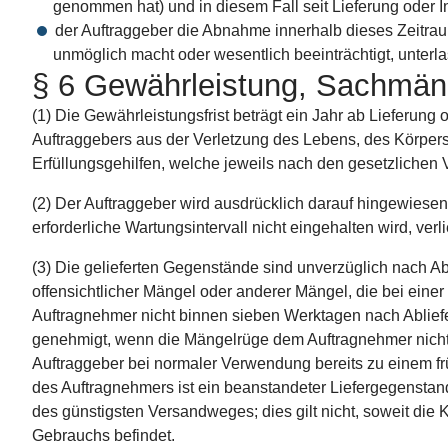
genommen hat) und in diesem Fall seit Lieferung oder I
der Auftraggeber die Abnahme innerhalb dieses Zeitr
unmöglich macht oder wesentlich beeinträchtigt, unterla
§ 6 Gewährleistung, Sachmän
(1) Die Gewährleistungsfrist beträgt ein Jahr ab Lieferung
Auftraggebers aus der Verletzung des Lebens, des Körpers
Erfüllungsgehilfen, welche jeweils nach den gesetzlichen V
(2) Der Auftraggeber wird ausdrücklich darauf hingewiesen
erforderliche Wartungsintervall nicht eingehalten wird, ve
(3) Die gelieferten Gegenstände sind unverzüglich nach Abl
offensichtlicher Mängel oder anderer Mängel, die bei ein
Auftragnehmer nicht binnen sieben Werktagen nach Abliefe
genehmigt, wenn die Mängelrüge dem Auftragnehmer nicht 
Auftraggeber bei normaler Verwendung bereits zu einem frü
des Auftragnehmers ist ein beanstandeter Liefergegenstan
des günstigsten Versandweges; dies gilt nicht, soweit di
Gebrauchs befindet.