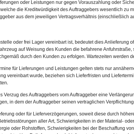
ieferungen oder Leistungen nur gegen Vorauszahlung oder Siche
elche die Kreditwürdigkeit des Auftraggebers wesentlich zu m
eber aus dem jeweiligen Vertragsverhältnis (einschließlich au
ustelle oder frei Lager vereinbart ist, bedeutet dies Anlieferu
fahrzeug auf Weisung des Kunden die befahrene Anfuhrstraße, so
achgemäß durch den Kunden zu erfolgen. Wartezeiten werden 
rmine für Lieferungen und Leistungen gelten stets nur annähernd,
ung vereinbart wurde, beziehen sich Lieferfristen und Lieferter
ten.
 Verzug des Auftraggebers vom Auftraggeber eine Verlängerung
gen, in dem der Auftraggeber seinen vertraglichen Verpflicht
ieferung oder für Lieferverzögerungen, soweit diese durch höhe
triebsstörungen aller Art, Schwierigkeiten in der Material- od
ergie oder Rohstoffen, Schwierigkeiten bei der Beschaffung 