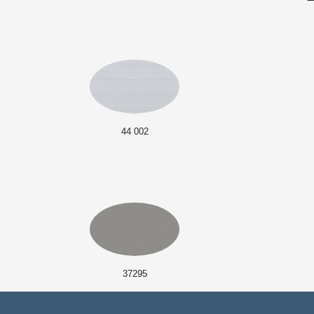
44 002
37295