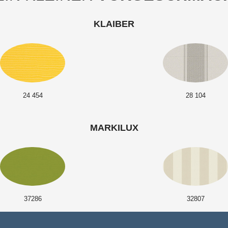
KLAIBER
24 454
28 104
MARKILUX
37286
32807