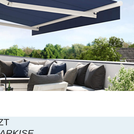
ZT
ARKISE