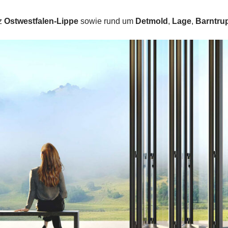
nz
Ostwestfalen-Lippe
sowie rund um
Detmold
,
Lage
,
Barntru