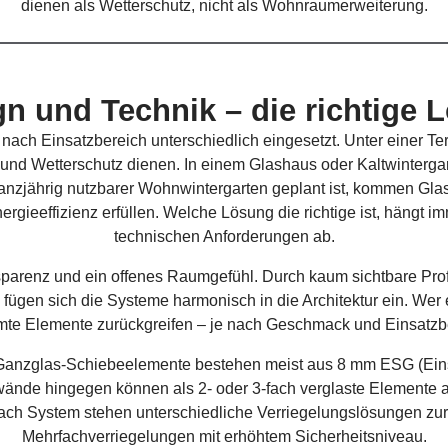
dienen als Wetterschutz, nicht als Wohnraumerweiterung.
n und Technik – die richtige 
nach Einsatzbereich unterschiedlich eingesetzt. Unter einer 
- und Wetterschutz dienen. In einem Glashaus oder Kaltwinterg
anzjährig nutzbarer Wohnwintergarten geplant ist, kommen G
nergieeffizienz erfüllen. Welche Lösung die richtige ist, häng
technischen Anforderungen ab.
renz und ein offenes Raumgefühl. Durch kaum sichtbare Profile,
fügen sich die Systeme harmonisch in die Architektur ein. Wer e
te Elemente zurückgreifen – je nach Geschmack und Einsatzb
. Ganzglas-Schiebeelemente bestehen meist aus 8 mm ESG (Eins
wände hingegen können als 2- oder 3-fach verglaste Elemente a
ch System stehen unterschiedliche Verriegelungslösungen zur 
Mehrfachverriegelungen mit erhöhtem Sicherheitsniveau.