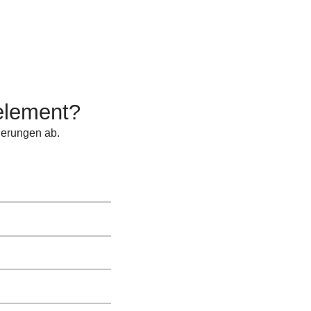
element?
derungen ab.